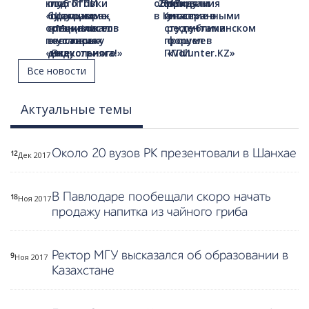
клуб ПГПИ
подготовки
по
образования
2017»
между
приняли
«Шамшырақ»
будущих
программе
в Китае»
иностранными
участие в
организовал
специалистов
«Мəңгілік ел
студентами
республиканском
постановку
в условиях
жастары-
прошел в
форуме
«Әке
дошкольного
индустрияға!»
ПГПИ
«Volunter.КZ»
аманаты»
обновленного
- «Серпін»,
Все новости
образования»
приняли
участие в
фестивале
Актуальные темы
«Аламан»
Около 20 вузов РК презентовали в Шанхае
Дек 2017
12
В Павлодаре пообещали скоро начать
Ноя 2017
18
продажу напитка из чайного гриба
Ректор МГУ высказался об образовании в
Ноя 2017
9
Казахстане