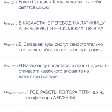
Ерлан Сагадиев: Когда делаешь, на тебя
Ноя 2017
2
сыпятся шишки
В КАЗАХСТАНЕ ПЕРЕВОД НА ЛАТИНИЦУ
Ноя 2017
1
АПРОБИРУЮТ В НЕСКОЛЬКИХ ШКОЛАХ
Е. Сагадиев: вузы смогут самостоятельно
Окт 2017
26
составлять образовательные программы
08.12.2017
08.12.2017
08.12.2017
08.12.2017
В XXVIII
Дорогу
С 4 по 8
Программа
Всероссийском
новым
декабря
«Рухани
турнире по
идеям! В
для
жаңғыру» в
Н.Назарбаеву представили проект единого
Окт 2017
10
боксу
ПГПИ
студентов и
действии
стандарта казахского алфавита на
студенты
прошел
преподавателей
латинской графике
ПГПИ
Demo Day
ПГПИ
заняли
проводят
первые
тренинги
места
отечественные
1 ГОД РАБОТЫ РЕКТОРА ПГПИ, д.х.н.,
Май 2016-2017
25
эксперты
профессора А.НУХУЛЫ