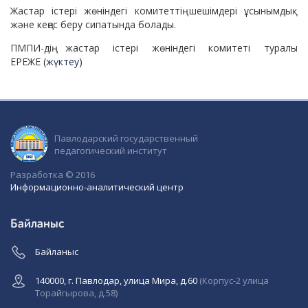
Жастар істері жөніндегі комитеттің шешімдері ұсынымдық
және кеңес беру сипатында болады.
ПМПИ-дің жастар істері жөніндегі комитеті туралы
ЕРЕЖЕ
(жүктеу)
Павлодарский государственный
педагогический институт
Разработка © 2016
Информационно-аналитический центр
Байланыс
Байланыс
140000, г. Павлодар, улица Мира, д.60
(Корпус-2 улица
Торайгырова, д.58)