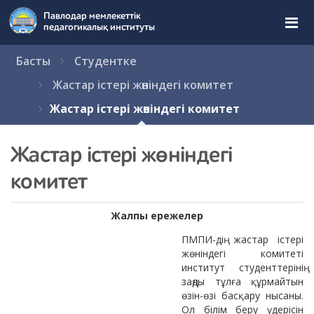
Перейти
Павлодар мемлекеттік
к
педагогикалық институты
содержимому
страницы.
Басты
Студентке
Жастар істері жөніндегі комитет
Жастар істері жөніндегі комитет
Жастар істері жөніндегі
комитет
Жалпы ережелер
ПМПИ-дің жастар істері
жөніндегі комитеті
институт студенттерінің
заңды тұлға құрмайтын
өзін-өзі басқару нысаны.
Ол білім беру үдерісін