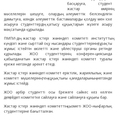
басқаруға, студент
жастар өмірінің
мәселелерін шешуге, олардың әлеуметтік белсенділігін
дамытуға, өзіндік әлеуметтік бастамаларды қолдау мен іске
асыруға студенттердің қатысу құқықтарын жүзеге асыру
мақсатында құрылады.
ПМПИ-дің жастар істері жөніндегі комитеті институттың
күндізгі және сырттай оқу нысандары студенттерінің тұрақты
жұмыс істейтін өкілетті және үйлестіруші органы ретінде
құрылады. ЖОО студенттерінің конферен-циясында
қабылданатын жастар істері жөніндегі комитет туралы
ереже негізінде әрекет етеді.
Жастар істері жөніндегі комитет еріктілік, жариялылық және
комитет мүшелерінің тең құқықтығы қағидаларының негізінде
жұмыс істейді.
ЖОО әрбір студентті осы Ережеге сәйкес кез келген
деңгейдегі комитетке сайлауға және сайлануға құқығы бар.
Жастар істері жөніндегі комитеттің қызметі ЖОО-ның барлық
студенттеріне бағытталған.