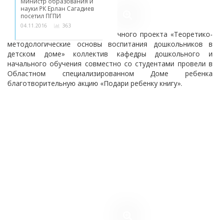
Министр образования и
науки РК Ерлан Сагадиев
посетил ПГПИ
04.11.2016
363
В рамках внутривузовского научного проекта «Теоретико-
Ректор ПГПИ принял
методологические основы воспитания дошкольников в
участие в работе
детском доме» коллектив кафедры дошкольного и
международного форума
начального обучения совместно со студентами провели в
29.03.2017
340
Областном специализированном Доме ребенка
благотворительную акцию «Подари ребенку книгу».