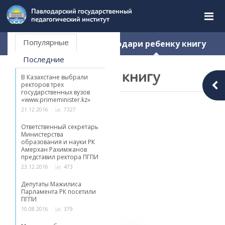
Перейти
Новости
Павлодарский государственный
к
педагогический институт
содержимому
страницы.
Популярные
Главная
Новости
Подари ребенку книгу
Последние
Подари ребенку книгу
В Казахстане выбрали
ректоров трех
государственных вузов
«www.primeminister.kz»
03.02.2017
21.12.2016
7327
Ответственный секретарь
Министерства
образования и науки РК
Амерхан Рахимжанов
представил ректора ПГПИ
23.12.2016
473
Депутаты Мажилиса
Парламента РК посетили
ПГПИ
10.08.2016
379