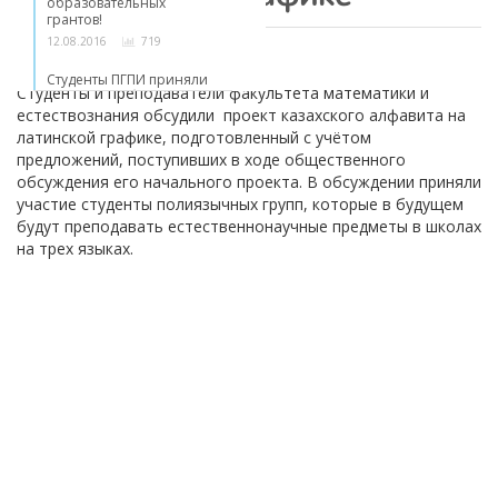
образовательных
грантов!
12.08.2016
719
11.10.2017
Студенты ПГПИ приняли
Студенты и преподаватели факультета математики и
участие в работе
молодёжной
естествознания обсудили проект казахского алфавита на
археологической школы
латинской графике, подготовленный с учётом
03.08.2016
643
предложений, поступивших в ходе общественного
обсуждения его начального проекта. В обсуждении приняли
участие студенты полиязычных групп, которые в будущем
будут преподавать естественнонаучные предметы в школах
на трех языках.