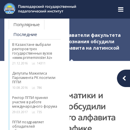
Перейти
Новости
Павлодарский государственный
к
педагогический институт
содержимому
страницы.
Популярные
Главная
Новости
Последние
Студенты и преподаватели факультета
математики и естествознания обсудили
В Казахстане выбрали
проект казахского алфавита на латинской
ректоров трех
государственных вузов
графике
«www.primeminister.kz»
21.12.2016
14311
Студенты и
Депутаты Мажилиса
Парламента РК посетили
ПГПИ
преподаватели
10.08.2016
786
факультета математики и
Ректор ПГПИ принял
участие в работе
естествознания обсудили
международного форума
29.03.2017
735
проект казахского алфавита
ПГПИ поздравляет
обладателей
на латинской графике