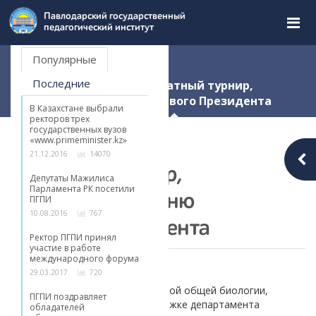
Перейти
Новости
Павлодарский государственный
к
педагогический институт
содержимому
страницы.
Популярные
Главная
Новости
Последние
В ПГПИ прошел дебатный турнир,
посвященный Дню Первого Президента
В Казахстане выбрали
ректоров трех
государственных вузов
«www.primeminister.kz»
В ПГПИ прошел
21.12.2016
14070
дебатный турнир,
Депутаты Мажилиса
Парламента РК посетили
посвященный Дню
ПГПИ
10.08.2016
767
Первого Президента
Ректор ПГПИ принял
участие в работе
международного форума
07.12.2017
29.03.2017
720
Организован был турнир кафедрой общей биологии,
ПГПИ поздравляет
клубом «Ақиқат» ПГПИ при поддержке департамента
обладателей