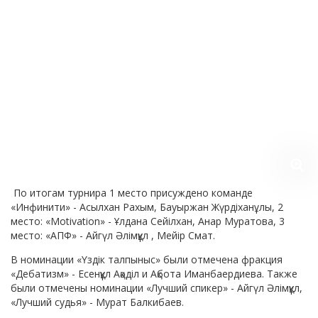
По итогам турнира 1 место присуждено команде
«Инфинити» - Асылхан Рахым, Бауыржан Жүрдіханұлы, 2
место: «Motivation» - Ұлдана Сейілхан, Анар Муратова, 3
место: «АПФ» - Айгүл Әлімқұл , Мейір Смат.
В номинации «Үздік талпыныс» были отмечена фракция
«Дебатизм» - Есенқұл Ақәділ и Ақбота Иманбаердиева. Также
были отмечены номинации «Лучший спикер» - Айгүл Әлімқұл,
«Лучший судья» - Мурат Балкибаев.