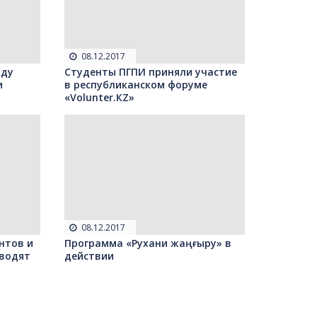
08.12.2017
жду
Студенты ПГПИ приняли участие
и
в республиканском форуме
«Volunter.КZ»
08.12.2017
ентов и
Программа «Рухани жаңғыру» в
водят
действии