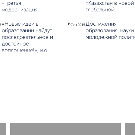
«Третья
«Казахстан в новой
модернизация
глобальной
Казахстана:
реальности: рост,
глобальная
реформы, развитие
«Новые идеи в
Достижения
6
Сен 2015
15
конкурентоспособность»
образовании найдут
образования, науки
последовательное и
молодежной полит
достойное
воплощение!», и.о.
ректора ПГПИ, доктор
химических наук,
профессор Алтынбек
Нухулы