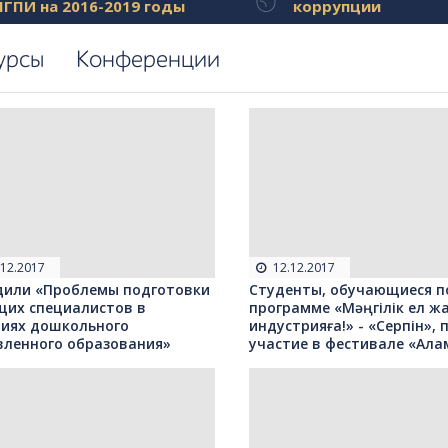
ПГПИ на 2016-2019 годы
коррупции
урсы
Конференции
.12.2017
12.12.2017
дили «Проблемы подготовки
Студенты, обучающиеся п
щих специалистов в
программе «Мəңгілік ел ж
виях дошкольного
индустрияға!» - «Серпін»,
вленного образования»
участие в фестивале «Ала