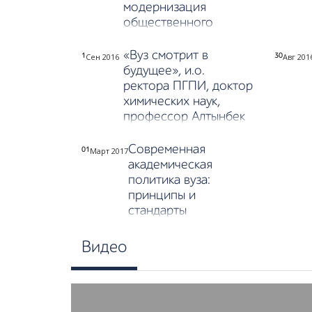
модернизация
общественного
сознания»
«Вуз смотрит в
Сен 2016
Авг 201
1
30
будущее», и.о.
ректора ПГПИ, доктор
химических наук,
профессор Алтынбек
Нухулы
Современная
Март 2017
01
академическая
политика вуза:
принципы и
стандарты
разработки, дизайн
Видео