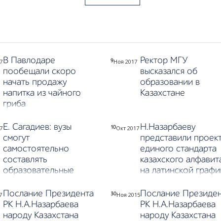
В Павлодаре
Ректор МГУ
7
Ноя 2017
9
пообещали скоро
высказался об
начать продажу
образовании в
напитка из чайного
Казахстане
гриба
Е. Сагадиев: вузы
Н.Назарбаеву
7
Окт 2017
10
смогут
представили проек
самостоятельно
единого стандарта
составлять
казахского алфавит
образовательные
на латинской графи
программы
Послание Президента
Послание Президе
7
Ноя 2015
30
РК Н.А.Назарбаева
РК Н.А.Назарбаева
народу Казахстана
народу Казахстана