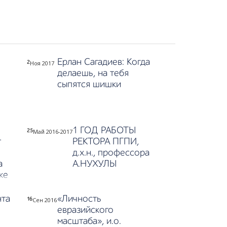
Ерлан Сагадиев: Когда
Ноя 2017
2
делаешь, на тебя
сыпятся шишки
1 ГОД РАБОТЫ
Май 2016-2017
25
т
РЕКТОРА ПГПИ,
д.х.н., профессора
а
А.НУХУЛЫ
ке
нта
«Личность
Сен 2016
16
евразийского
масштаба», и.о.