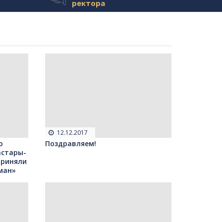
ректора
12.12.2017
о
Поздравляем!
астары-
 приняли
ман»