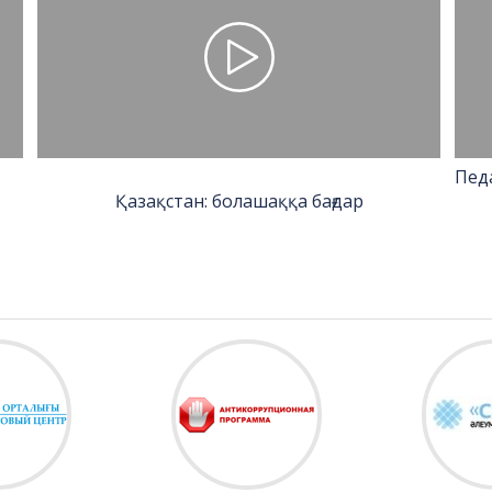
Пед
Қазақстан: болашаққа бағдар