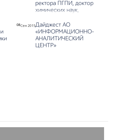
ректора ПГПИ, доктор
химических наук,
профессор Алтынбек
»
Нухулы
Дайджест АО
Сен 2015
08
 и
«ИНФОРМАЦИОННО-
ики
АНАЛИТИЧЕСКИЙ
ЦЕНТР»