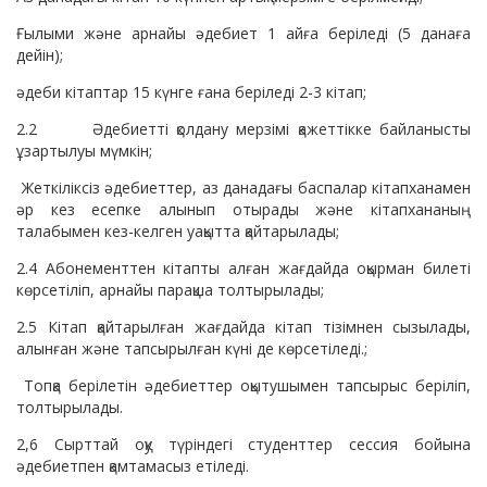
Ғылыми және арнайы әдебиет 1 айға беріледі (5 данаға
дейін);
әдеби кітаптар 15 күнге ғана беріледі 2-3 кітап;
2.2 Әдебиетті қолдану мерзімі қажеттікке байланысты
ұзартылуы мүмкін;
Жеткіліксіз әдебиеттер, аз данадағы баспалар кітапханамен
әр кез есепке алынып отырады және кітапхананың
талабымен кез-келген уақытта қайтарылады;
2.4 Абонементтен кітапты алған жағдайда оқырман билеті
көрсетіліп, арнайы парақша толтырылады;
2.5 Кітап қайтарылған жағдайда кітап тізімнен сызылады,
алынған және тапсырылған күні де көрсетіледі.;
Топқа берілетін әдебиеттер оқытушымен тапсырыс беріліп,
толтырылады.
2,6 Сырттай оқу түріндегі студенттер сессия бойына
әдебиетпен қамтамасыз етіледі.