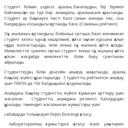
Студент білімін үздіксіз аралық бағалаудың бір бірімен
байланысқан үш түрі бар: ағымдағы, аралық және қорытынды.
Студент әр бақылауға тиісті балл санын жинауы тиіс, осы
балдардың косындысы қортынды баға. (Соманың рейтингі).
Оқу жылының қортындысы бойынша орташа балл жинамаған
студент келесі курсқа көшірілмей, қайта оқыған курсына қалып
оқуды жалғастырады, яғни екінші оқу жылына қайта қалады.
Мемелекттік гранпен оқитын студент екінші оқу жылына қайта
қалған жағдайда мемлекеттік білім беру грантынан
айрылады.
Студенттердің білім деңгейін анықтау мақсатында, аралақ
бақылау жүйесі құрастырылды. Студенттің рейтингісін анықтау
үшін ПМПИ-да 100 балдық шәкіл қолданылады.
Ағымдағы бақылау студенттің жүйелі жұмысын арттыру үшін
жасалған. Студенттің ағымдағы ретингісі баллдардан
құралады, төмендегі жасалынған жұмыстары үшін:
сабақтарда толық жауап беріп,белсенді қатысу;
лабораториялық жұмыстарға қатысу және уақытымен