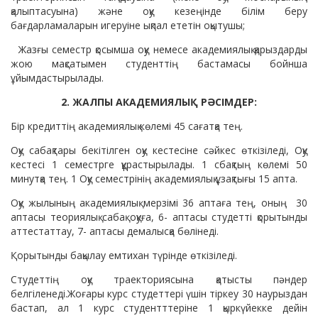
қалыптасуына) және оқу кезеңінде білім беру
бағдарламаларын игеруіне ықпал ететін оқытушы;
Жазғы семестр қосымша оқу немесе академиялық қарыздарды
жою мақсатымен студенттің бастамасы бойнша
ұйымдастырылады.
2. ЖАЛПЫ АКАДЕМИЯЛЫҚ РӘСІМДЕР:
Бір кредиттің академиялық көлемі 45 сағатқа тең.
Оқу сабақтары бекітілген оқу кестесіне сәйкес өткізіледі, Оқу
кестесі 1 семестрге құрастырылады. 1 сбақтың көлемі 50
минутқа тең. 1 Оқу семестрінің академиялық ұзақтығы 15 апта.
Оқу жылының академиялық мерзімі 36 аптаға тең, оның 30
аптасы теориялық сабақ оқуға, 6- аптасы студетті қорытынды
аттестаттау, 7- аптасы демалысқа бөлінеді.
Қорытынды бақылау емтихан түрінде өткізіледі.
Студеттің оқу траекториясына қатысты пәндер
белгіленеді.Жоғары курс студеттері үшін тіркеу 30 наурыздан
бастап, ал 1 курс студентттеріне 1 қыркүйекке дейін