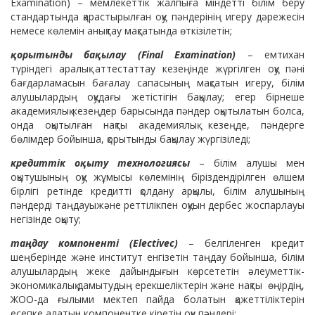
Examination) – мемлекеттік жалпыға міндетті білім беру
стандартында қарастырылған оқу пәндерінің игеру дәрежесін
немесе көлемін анықтау мақсатында өткізілетін;
қорытынды бақылау (Final Examination)
– емтихан
түріндегі аралық аттестаттау кезеңінде жүргілген оқу пәні
бағдарламасын бағалау сапасының мақсатын игеру, білім
алушылардың оқудағы жетістігін бақылау; егер бірнеше
академиялық кезеңдер барысында пәндер оқытылатын болса,
онда оқытылған нақты академиялық кезеңде, пәндерге
бөлімдер бойынша, қорытынды бақылау жүргізіледі;
кредиттік оқыту технологиясы
– білім алушы мен
оқытушының оқу жұмысы көлемінің біріздендірілген өлшем
бірлігі ретінде кредитті қолдану арқылы, білім алушының
пәндерді таңдауыжәне реттілікпен оқуын дербес жоспарлауы
негізінде оқыту;
таңдау компоненті (Electivec)
– белгіленген кредит
шеңберінде және институт енгізетін таңдау бойынша, білім
алушылардың жеке дайындығын көрсететін әлеуметтік-
экономикалық дамытудың ерекшеліктерін және нақты өңірдің,
ЖОО-да ғылыми мектеп пайда болатын қажеттіліктерін
есепке алатын компонентке кіретін оқу пәндері;