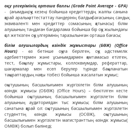
оқу үлгерімінің орташа баллы (Grade Point Average - GPA)
- (ағымдық оқу кезеңі бойынша кредиттердің жалпы санына
қарай аралық аттестаттау пәндерінің балдық бағасының сандық
эквиваленті мен кредиттер сомасының қатынасы) білім
алушының таңдаған бағдарлама бойынша бір оқу жылындағы
қол жеткізген оқу үлгерімінің таразылынған орташа бағасы;
білім алушылардың өзіндік жұмыстары (БӨЖ) (Office
Hours)
- өз бетінше оқуға берілген, оқу әдістемелік
әдебиеттермен және ұсынымдармен қамтамасыз етілген,
тест, бақылау жұмыстары, коллоквиумдар, рефераттар,
шағармалар мен есеп берулер түрінде бақыланатын
тақыраптардың нақты тізбесі бойынша жасалатын жұмыс;
оқытушының басшылығымен жүргізілетін білім алушының
өзіндік жұмысы (ОБӨЖ) (Office Hours) – бекітілген кесте
бойынша оқытушының басшылығымен жүргізілетін білім
алушының аудиториядан тыс жұмысы; білім алушының
санатына қарай ол: оқытушының басшылығымен жүргізілетін
студенттің өзіндік жұмысы (ОСӨЖ), оқытушының
басшылығымен жүргізілетін магистранттың өзіндік жұмысы(
ОМӨЖ) болып бөлінеді;