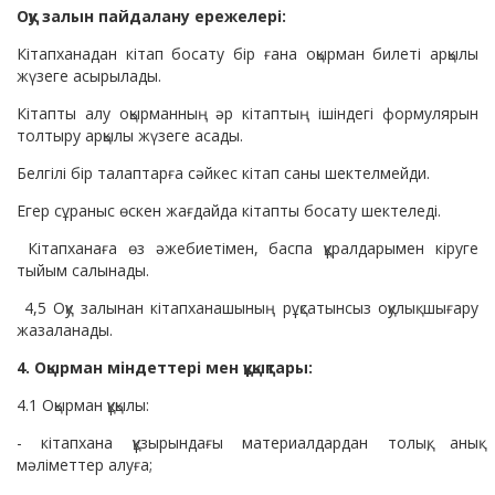
Оқу залын пайдалану ережелері:
Кітапханадан кітап босату бір ғана оқырман билеті арқылы
жүзеге асырылады.
Кітапты алу оқырманның әр кітаптың ішіндегі формулярын
толтыру арқылы жүзеге асады.
Белгілі бір талаптарға сәйкес кітап саны шектелмейди.
Егер сұраныс өскен жағдайда кітапты босату шектеледі.
Кітапханаға өз әжебиетімен, баспа құралдарымен кіруге
тыйым салынады.
4,5 Оқу залынан кітапханашының рұқсатынсыз оқулық шығару
жазаланады.
4. Оқырман міндеттері мен құқықтары:
4.1 Оқырман құқылы:
- кітапхана құзырындағы материалдардан толық, анық
мәліметтер алуға;