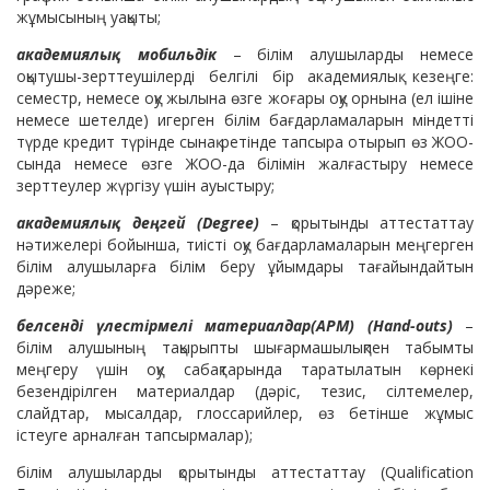
жұмысының уақыты;
академиялық мобильдік
– білім алушыларды немесе
оқытушы-зерттеушілерді белгілі бір академиялық кезеңге:
семестр, немесе оқу жылына өзге жоғары оқу орнына (ел ішіне
немесе шетелде) игерген білім бағдарламаларын міндетті
түрде кредит түрінде сынақ ретінде тапсыра отырып өз ЖОО-
сында немесе өзге ЖОО-да білімін жалғастыру немесе
зерттеулер жүргізу үшін ауыстыру;
академиялық деңгей (Degree)
– қорытынды аттестаттау
нәтижелері бойынша, тиісті оқу бағдарламаларын меңгерген
білім алушыларға білім беру ұйымдары тағайындайтын
дәреже;
белсенді үлестірмелі материалдар(АРМ) (Hand-outs)
–
білім алушының тақырыпты шығармашылықпен табымты
меңгеру үшін оқу сабақтарында таратылатын көрнекі
безендірілген материалдар (дәріс, тезис, сілтемелер,
слайдтар, мысалдар, глоссарийлер, өз бетінше жұмыс
істеуге арналған тапсырмалар);
білім алушыларды қорытынды аттестаттау (Qualification