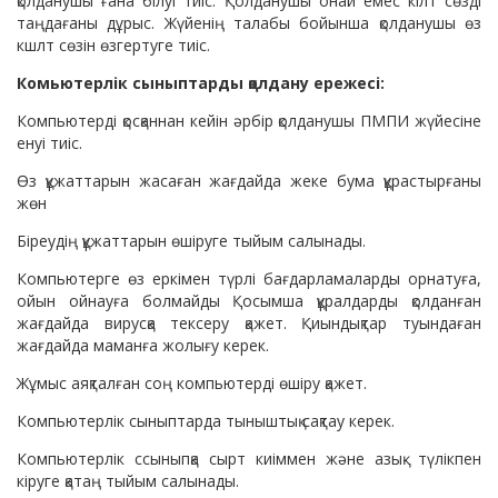
қолданушы ғана білуі тиіс. Қолданушы онай емес кілт сөзді
таңдағаны дұрыс. Жүйенің талабы бойынша қолданушы өз
кшлт сөзін өзгертуге тиіс.
Комьютерлік сыныптарды қолдану ережесі:
Компьютерді қосқаннан кейін әрбір қолданушы ПМПИ жүйесіне
енуі тиіс.
Өз құжаттарын жасаған жағдайда жеке бума құрастырғаны
жөн
Біреудің құжаттарын өшіруге тыйым салынады.
Компьютерге өз еркімен түрлі бағдарламаларды орнатуға,
ойын ойнауға болмайды Қосымша құралдарды қолданған
жағдайда вирусқа тексеру қажет. Қиындықтар туындаған
жағдайда маманға жолығу керек.
Жұмыс аяқталған соң компьютерді өшіру қажет.
Компьютерлік сыныптарда тыныштық сақтау керек.
Компьютерлік ссыныпқа сырт киіммен және азық- түлікпен
кіруге қатаң тыйым салынады.