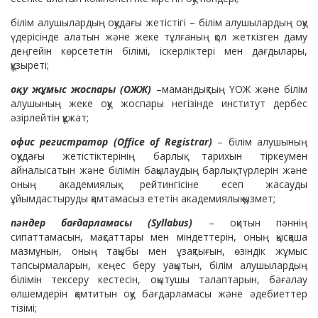
білім алушылардың оқудағы жетістігі – білім алушылардың оқу
үдерісінде алатын және жеке тұлғаның қол жеткізген даму
деңгейін көрсететін білімі, іскерліктері мен дағдылары,
құзыреті;
оқу жұмыс жоспары (ОЖЖ)
–мамандықтың ҮОЖ және білім
алушының жеке оқу жоспары негізінде институт дербес
әзірлейтін құжат;
офис регистратор (Office of Registrar)
– білім алушының
оқудағы жетістіктерінің барлық тарихын тіркеумен
айналысатын және білімін бақылаудың барлық түрлерін және
оның академиялық рейтингісіне есеп жасауды
ұйымдастыруды қамтамасыз ететін академиялық қызмет;
пәндер бағдарламасы (Syllabus)
– оқитын пәннің
сипаттамасын, мақсаттары мен міндеттерін, оның қысқаша
мазмұнын, оның тақыбы мен ұзақтығын, өзіндік жұмыс
тапсырмаларын, кеңес беру уақытын, білім алушылардың
білімін тексеру кестесін, оқытушы талаптарын, бағалау
өлшемдерін қамтитын оқу бағдарламасы және әдебиеттер
тізімі;