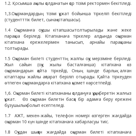
1.2. Қосымша ақылы қолданатын қор тізімі ректормен бекітіледі.
1,3.Оқырмандардың тізімі құжат бойынша тіркеліп бекітіледі
(студентттік билет, сынақ кітапшасы).
1.4 Оқырманға оқушы кітапшасытолтырылады және жеке
парақша беріледі. Кітапханаға тіркелер алдында оқырман
кітапхана ережелерімен танысып, арнайы парақшаны
толтырады.
1.5 Оқырман билеті студенттің жалпы оқу мерзіміне беріледі.
Жыл сайын (оқу жылы басталғанша) кітапхана өз
оқырмандарын қайта тіркейді, Оның ішінде барлық алған
кітаптары жайлы ақпарат беріліп отырады. Қайта тіркеуден
өтпеген оқырмандарға кітапхана қызмет көрсетпейді.
1,6. Оқырман билеті кітапхананы қолдануға құқық беретін жалғыз
құжат. Өз оқырман билетін басқа бір адамға беру ережені
бұзушылық болып есептеледі.
1.7 АЖТ, мекен-жайы, телефон номері өзгерген жағдайда
оқырман 10 күн ішінде кітапханаға хабарласуы тиіс.
1.8 Оқудан шыққан жағдайда оқырман билеті кітапханаға