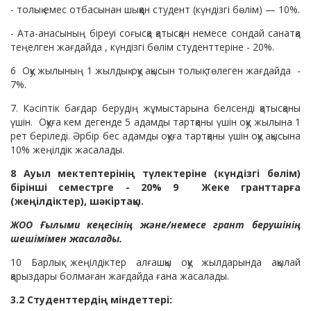
- толық емес отбасынан шыққан студент (күндізгі бөлім) — 10%.
- Ата-анасының біреуі соғысқа қатысқан немесе сондай санатқа
теңелген жағдайда , күндізгі бөлім студенттеріне - 20%.
6 Оқу жылының 1 жылдық оқу ақысын толық төлеген жағдайда -
7%.
7. Кәсіптік бағдар берудің жұмыстарына белсенді қатысқаны
үшін. Оқуға кем дегенде 5 адамды тартқаны үшін оқу жылына 1
рет беріледі. Әрбір бес адамды оқуға тартқаны үшін оқу ақысына
10% жеңілдік жасалады.
8 Ауыл мектептерінің түлектеріне (күндізгі бөлім)
бірінші семестрге - 20% 9 Жеке гранттарға
(жеңілдіктер), шәкіртақы.
ЖОО Ғылыми кеңесінің және/немесе грант берушінің
шешімімен жасалады.
10 Барлық жеңілдіктер алғашқы оқу жылдарында ақылай
қарыздары болмаған жағдайда ғана жасалады.
3.2 Студенттердің міндеттері: