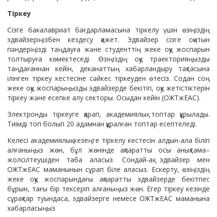
Тіркеу
Сізге бакалавриат бағдарламасына тіркелу үшін өзіңіздің
эдвайзеріңізбен кездесу қажет. Эдвайзер сізге оқитын
пәндеріңізді таңдауға және студенттің жеке оқу жоспарын
толтыруға көмектеседі. Өзіңіздің оқу траекторияңызды
таңдағаннан кейін, деканаттың хабарландыру тақтасына
ілінген тіркеу кестесіне сәйкес тіркеуден өтесіз. Содан соң
жеке оқу жоспарыңызды эдвайзерде бекітіп, оқу жетістіктерін
тіркеу және есепке алу секторы. Осыдан кейін (ОЖТжЕАС).
Электронды тіркеуге қарап, академиялық топтар құрылады.
Тиімді топ болып 20 адамнан құралған топтар есептеледі.
Келесі академиялық кезеңге тіркелу кестесін алдын-ала біліп
алғаныңыз жөн, бұл жөнінде ақпаратты осы анықтама–
жолсілтеушіден таба аласыз. Сондай-ақ эдвайзер мен
ОЖТжЕАС маманынын сұрап біле аласыз. Ескерту, өзіңіздің
жеке оқу жоспарындағы ақпаратты эдвайзерде бекітпес
бұрын, тағы бір тексеріп алғаныңыз жөн. Егер тіркеу кезінде
сұрақтар туындаса, эдвайзерге немесе ОЖТжЕАС маманына
хабарласыңыз