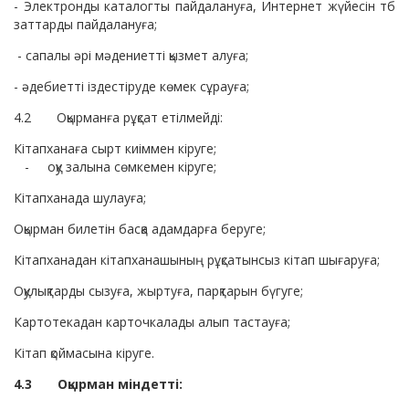
- Электронды каталогты пайдалануға, Интернет жүйесін тб
заттарды пайдалануға;
- сапалы әрі мәдениетті қызмет алуға;
- әдебиетті іздестіруде көмек сұрауға;
4.2 Оқырманға рұқсат етілмейді:
Кітапханаға сырт киіммен кіруге;
- оқу залына сөмкемен кіруге;
Кітапханада шулауға;
Оқырман билетін басқа адамдарға беруге;
Кітапханадан кітапханашының рұқсатынсыз кітап шығаруға;
Оқулықтарды сызуға, жыртуға, парқтарын бүгуге;
Картотекадан карточкалады алып тастауға;
Кітап қоймасына кіруге.
4.3 Оқырман міндетті: