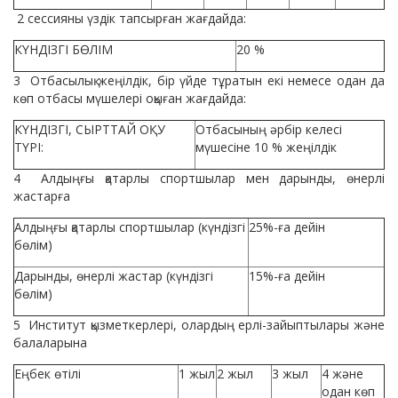
2 сессияны үздік тапсырған жағдайда:
КҮНДІЗГІ БӨЛІМ
20 %
3 Отбасылық жеңілдік, бір үйде тұратын екі немесе одан да
көп отбасы мүшелері оқыған жағдайда:
КҮНДІЗГІ, СЫРТТАЙ ОҚУ
Отбасының әрбір келесі
ТҮРІ:
мүшесіне 10 % жеңілдік
4 Алдыңғы қатарлы спортшылар мен дарынды, өнерлі
жастарға
Алдыңғы қатарлы спортшылар (күндізгі
25%-ға дейін
бөлім)
Дарынды, өнерлі жастар (күндізгі
15%-ға дейін
бөлім)
5 Институт қызметкерлері, олардың ерлі-зайыптылары және
балаларына
Еңбек өтілі
1 жыл
2 жыл
3 жыл
4 және
одан көп