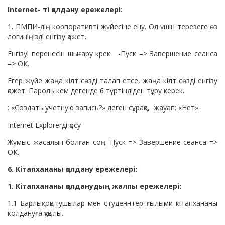
Internet- ті қолдану ережелері:
1. ПМПИ-дің корпоративті жүйесіне ену. Ол үшін терезеге өз
логиніңізді енгізу қажет.
Енгізуі перенесін шығару крек. -Пуск => Завершение сеанса
=> ОК.
Егер жүйе жаңа кілт сөзді талап етсе, жаңа кілт сөзді енгізу
қажет. Пароль кем дегенде 6 түртіндіден тұру керек.
: «Создать учетную запись?» деген сұраққа, жауап: «Нет»
Internet Explorerді қосу
Жұмыс жасалып болған соң: Пуск => Завершение сеанса =>
ОК.
6. Кітапхананы қолдану ережелері:
1. Кітапхананы қолданудың жалпы ережелері:
1.1 Барлық оқытушылар мен студеннтер ғылыми кітапхананы
колдануға құқылы.