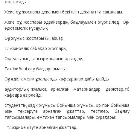
жалғасады.
Жеке оқу жоспары деканмен бекітіліп деканатта сақталады.
Жеке оқу жоспары эдвайзердің бақылауымен жүргізіледі. Оқу-
әдістемелік нұсқаулық:
Оқу жұмыс жоспары (Sillabus);
Тәжірибелік сабақтар жоспары;
Оқытушының тапсырмаларын орындау;
Тәжірибені өту бағдарламасы.
Оқу әдістемелік құралдарды кафедралар дайындайды.
аудиторлық жұмысқа арналған материалдар, дәрістер,тб
кафедра әзірлейді.
студенттің өздік жұмысы бойынша жұмысы, әр пән бойынша
өзін тексеруге арналған құжаттар, тестілер, бақылау
тапсырмалары, емтихан тапсырмалары мен сұрақтары;
тәжірибе өтуге арналған құжаттар.