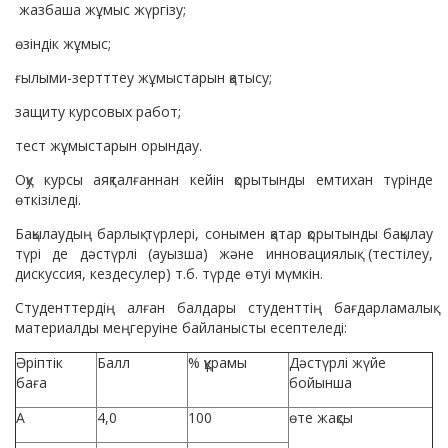
жазбаша жұмыс жүргізу;
өзіндік жұмыс;
ғылыми-зертттеу жұмыстарын қатысу;
защиту курсовых работ;
тест жұмыстарын орындау.
Оқу курсы аяқталғаннан кейін қорытынды емтихан түрінде
өткізіледі.
Бақылаудың барлық түрлері, сонымен қатар қорытынды бақылау
түрі де дәстүрлі (ауызша) және инновациялық (тестілеу,
дискуссия, кездесулер) т.б. түрде өтуі мүмкін.
Студенттердің алған балдары студенттің бағдарламалық
материалды меңгеруіне байланысты есептеледі:
Әріптік
Балл
% құрамы
Дәстүрлі жүйе
баға
бойынша
А
4,0
100
өте жақсы