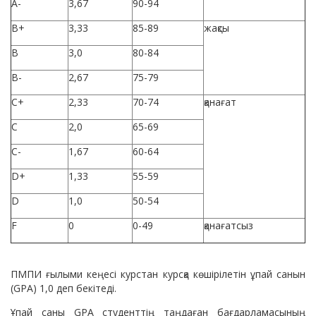
А-
3,67
90-94
В+
3,33
85-89
жақсы
В
3,0
80-84
В-
2,67
75-79
С+
2,33
70-74
қанағат
С
2,0
65-69
С-
1,67
60-64
D+
1,33
55-59
D
1,0
50-54
F
0
0-49
қанағатсыз
ПМПИ ғылыми кеңесі курстан курсқа көшірілетін ұпай санын
(GPA) 1,0 деп бекітеді.
Ұпай саны GPA студенттің таңдаған бағдарламасының