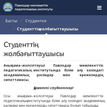
Перейти
Павлодар мемлекеттік
к
педагогикалық институты
содержимому
страницы.
Басты
Студентке
Студенттің жолбағыттаушысы
Студенттің
жолбағыттаушысы
Анықтама–жолсілтеуші Павлодар мемлекеттік
педагогикалық институтында білім алу кезіндегі
академиялық рәсімдер мен ережелердің
сипаттамасы.
Құрметті студенттер!
Осы анықтама–жолсілтеуші Павлодар мемлекеттік
педагогикалық институтында білім алу кезіндегі академиялық
рәсімдер мен ережелердің сипаттамасы болып табылады.