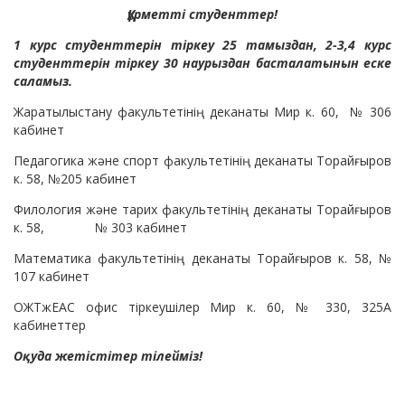
Құрметті студенттер!
1 курс студенттерін тіркеу 25 тамыздан, 2-3,4 курс
студенттерін тіркеу 30 наурыздан басталатынын еске
саламыз.
Жаратылыстану факультетінің деканаты Мир к. 60, № 306
кабинет
Педагогика және спорт факультетінің деканаты Торайғыров
к. 58, №205 кабинет
Филология және тарих факультетінің деканаты Торайғыров
к. 58, № 303 кабинет
Математика факультетінің деканаты Торайғыров к. 58, №
107 кабинет
ОЖТжЕАС офис тіркеушілер Мир к. 60, № 330, 325А
кабинеттер
Оқуда жетістітер тілейміз!