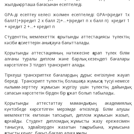
жылдық орташа бағасынан есептеледі.
GPA-ді есептеу келесі жолмен есептеледі: GPA=(кредит 1х
балл1)+(кредит 2 х балл 2)+…+(кредит п х балл п) кредит 1
+ кредит 2 +…+ кредит п
Студенттің мемлекеттік қорытынды аттестациясы түлектің
кәсіби қасиеттерін анықтауға бағытталады.
Қорытынды аттестацияның нәтижесіне қарап түлек білім
алғаны туралы диплом және барлық кезеңдегі бағалары
көрсетілген 3 тілдегі транскрипт алады.
Тіркеуші транскриптке бағалардың дұрыс енгізілуіне жауап
береді. Транскрипт түлектің болашақта жүмысқа түсуі немесе
ғылыми-зерттеу жұмысын жүргізу үшін түлектің дайындық
сапасын көрсететін бірден бір құжат болып табылады..
Қорытынды аттестаттау мамандықтың академиялық
күнтізбеде көрсетілген мерзімде өткізіледі. Білім алушы
мемлекеттік емтихан тапсырып, диплом жұмысын жазып,
қорғайды. Студент дипломдық жұмысты жазу ережесімен
танысуға, эдвайзерден жазатын тақырыбына, жұмысына
қатысты кеңес, бағыт-бағдар алуға құқылы.