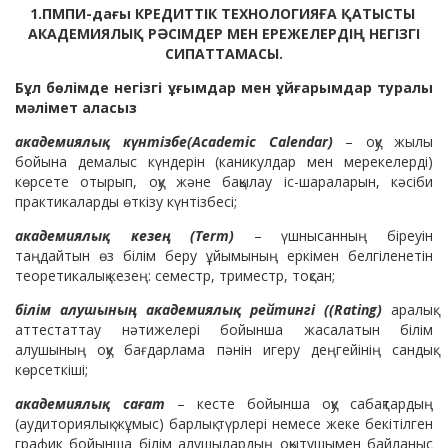
1.ПМПИ-дағы КРЕДИТТІК ТЕХНОЛОГИЯҒА ҚАТЫСТЫ
АКАДЕМИЯЛЫҚ РӘСІМДЕР МЕН ЕРЕЖЕЛЕРДІҢ НЕГІЗГІ
СИПАТТАМАСЫ.
Бұл бөлімде негізгі ұғымдар мен ұйғарымдар туралы
мәлімет аласыз
академиялық күнтізбе(Academic Calendar)
– оқу жылы
бойына демалыс күндерін (каникулдар мен мерекелерді)
көрсете отырып, оқу және бақылау іс-шараларын, кәсіби
практикаларды өткізу күнтізбесі;
академиялық кезең (Term)
– үшнысанның біреуін
таңдайтын өз білім беру ұйымының еркімен белгіленетін
теоретикалық кезең: семестр, триместр, тоқсан;
білім алушының академиялық рейтингі ((Rating)
аралық
аттестаттау нәтижелері бойынша жасалатын білім
алушының оқу бағдарлама пәнін игеру деңгейінің сандық
көрсеткіші;
академиялық сағат
– кесте бойынша оқу сабақтардың
(аудиториялық жұмыс) барлық түрлері немесе жеке бекітілген
график бойынша білім алушылардың оқытушымен байланыс