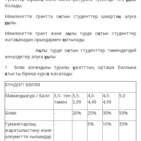
болады;
Мемлекеттік грантта оқитын студенттер шәкіртақы алуға
құқылы..
Мемлекеттік грант және ақылы түрде оқитын студенттер
жатақханадан орындармен қамтылады.
Ақылы түрде оқитын студенттер төмендегідей
жеңілдіктер алуға құқылы:
1 Білім алғандығы туралы құжатттың орташа баллына
қатысты бірінші курсқа жасалады:
КҮНДІЗГІ БӨЛІМ
Мамандық түрі / Балл
3,5- тен
3,5-
4,0-
4,5-
5,0
төмен
3,99
4,49
4,99
Білімі
-
20%
25%
30%
50%
Гуманитарлық,
-
5%
10%
35%
жаратылыстану және
әлеуметтік ғылымдар