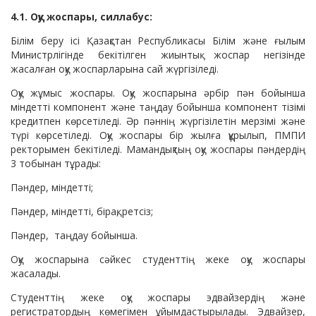
4.1. Оқу жоспары, силлабус:
Білім беру ісі Қазақстан Республикасы Білім және ғылым
Министрлігінде бекітілген жиынтық жоспар негізінде
жасалған оқу жоспарларына сай жүргізіледі.
Оқу жұмыс жоспары. Оқу жоспарына әрбір пән бойынша
міндетті компонент және таңдау бойынша компонент тізімі
кредитпен көрсетіледі. Әр пәннің жүргізілетін мерзімі және
түрі көрсетіледі. Оқу жоспары бір жылға құрылып, ПМПИ
ректорымен бекітіледі. Мамандықтың оқу жоспары пәндердің
3 тобынан тұрады:
Пәндер, міндетті;
Пәндер, міндетті, бірақ, ретсіз;
Пәндер, таңдау бойынша.
Оқу жоспарына сәйкес студенттің жеке оқу жоспары
жасалады.
Студенттің жеке оқу жоспары эдвайзердің және
регистратордың көмегімен ұйымдастырылады. Эдвайзер,