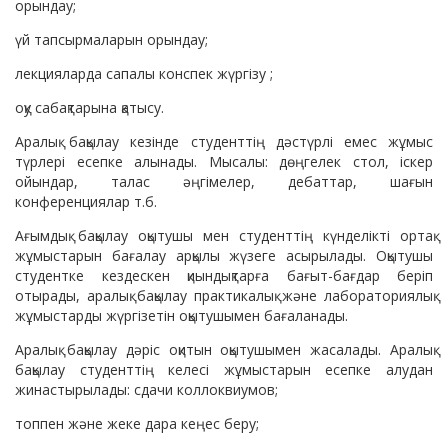
орындау;
үй тапсырмаларын орындау;
лекцияларда сапалы конспек жүргізу ;
оқу сабақтарына қатысу.
Аралық бақылау кезінде студенттің дәстүрлі емес жұмыс
түрлері есепке алынады. Мысалы: дөңгелек стол, іскер
ойындар, талас әңгімелер, дебаттар, шағын
конференциялар т.б.
Ағымдық бақылау оқытушы мен студенттің күнделікті ортақ
жұмыстарын бағалау арқылы жүзеге асырылады. Оқытушы
студентке кездескен қиындықтарға бағыт-бағдар беріп
отырады, аралық бақылау практикалық және лабораториялық
жұмыстарды жүргізетін оқытушымен бағаланады.
Аралық бақылау дәріс оқитын оқытушымен жасалады. Аралық
бақылау студенттің келесі жұмыстарын есепке алудан
жинастырылады: сдачи коллоквиумов;
топпен және жеке дара кеңес беру;