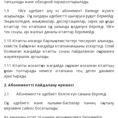
тапсылады және обходной парақ толтырылады.
1.9 Үйге әдебиет алу ісі абонемент бөлінде жүзеге
асырылады. Оқу залдары әдебиетті шығаруға рұқсат бермейді.
Энциклопедия, анықтамалар, диссертациялар, сирек әрі құнды
кітаптар тек кітапхана оқу залында қолдануға беріледі. Үйге
тек соңғы, әрі жалғыз даналы кітаптар берілмейді.
1.10 Кітапты алғанда барлық кемістіктері тексеріліп алынады,
кемістік байқалған жағдайда кітапхананшыны ескертеді. Олай
болмаған жағдайда кітапты соңғы пайдаланған оқырманға
жауапкершілік артылады.
1.11 Кітапты жоғалтқан жағдайда оқырман жоғалған кітаптың
құнын толтырады немесе кітапхана тең деген данамен
ауыстырады.
2. Абонементті пайдалану ережесі
2.1 Абонементте әдебиет белгілі күн санына беріледі.
Оқу әдебиеті және ғылыми-баспалар пәннің оқытылу
мерзіміне сәйкес босатылады;
Аз данадағы кітап 10 күннен артық мерзімге берілмейді;