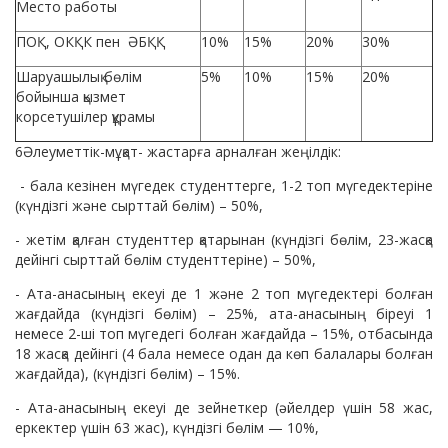
Место работы
ПОҚ, ОКҚК пен ӘБҚҚ
10%
15%
20%
30%
Шаруашылық бөлім
5%
10%
15%
20%
бойынша қызмет
корсетушілер құрамы
6Әлеуметтік-мұқат- жастарға арналған жеңілдік:
- бала кезінен мүгедек студенттерге, 1-2 топ мүгедектеріне
(күндізгі және сырттай бөлім) – 50%,
- жетім қалған студенттер қатарынан (күндізгі бөлім, 23-жасқа
дейінгі сырттай бөлім студенттеріне) – 50%,
- Ата-анасының екеуі де 1 және 2 топ мүгедектері болған
жағдайда (күндізгі бөлім) – 25%, ата-анасының біреуі 1
немесе 2-ші топ мүгедегі болған жағдайда – 15%, отбасында
18 жасқа дейінгі (4 бала немесе одан да көп балалары болған
жағдайда), (күндізгі бөлім) – 15%.
- Ата-анасының екеуі де зейнеткер (әйелдер үшін 58 жас,
еркектер үшін 63 жас), күндізгі бөлім — 10%,