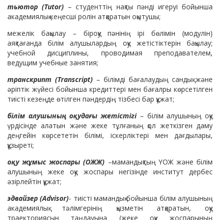
тьютор (Tutor)
– студенттің нақты пәнді игеруі бойынша
академиялық кеңесші ролін атқаратын оқытушы;
межелік бақылау – біроқу пәнінің ірі бөлімін (модулін)
аяқтағанда білім алушылардың оқу жетістіктерін бақылау;
учебной дисциплины, проводимая преподавателем,
ведущим учебные занятия;
транскрипт (Transcript)
– білімді бағалаудың сандық және
әріптік жүйесі бойынша кредиттері мен бағалры көрсетілген
тиісті кезеңде өтілген пәндердің тізбесі бар құжат;
білім алушының оқудағы жетістігі
– білім алушының оқу
үрдісінде алатын және жеке тұлғаның қол жеткізген даму
деңгейін көрсететін білімі, іскерліктері мен дағдылары,
құзыреті;
оқу жұмыс жоспары (ОЖЖ)
–мамандықтың ҮОЖ және білім
алушының жеке оқу жоспары негізінде институт дербес
әзірлейтін құжат;
эдвайзер (Advisor)
- тиісті мамандық бойынша білім алушының
академиялық тәлімгерінің қызметін атқаратын, оқу
траекториясын таңдауына (жеке оқу жоспарының