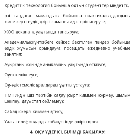
Кредиттік технология бойынша оқитын студенттер міндетті:,
өзі таңдаған мамандығы бойынша практикалық дағдыны
және зерттеудің қазіргі заманғы әдістерін игеруге;
ЖОО деканатқа уақытында тапсыруға;
Академиялық күнтізбеге сәйкес бекітілген пәндер бойынша
өздік жұмысын орындауға; посещать ежедневно учебные
занятия;
Ауырғаны жөнінде анықтаманы уақытында өткізуге;
Оқуға кешікпеуге;
Оқу-әдістемелік құралдарды ұқыпты ұстауға;
ПМПИ-дің ішкі тәртібін сақтау (сырт киіммен жүрмеу, шылым
шекпеу, дауыстап сөйлемеу);
Сабаққа іскерлі киіммен қатысу;
Ұялы телефондарды сабақ үстінде өшіріп қоюға.
4. ОҚУ ҮДЕРІСІ, БІЛІМДІ БАҚЫЛАУ: