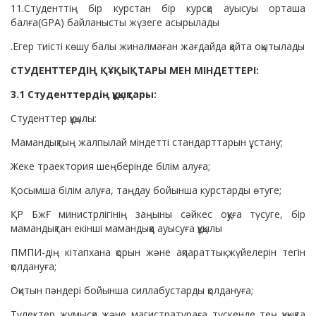
11.Студенттің бір курстан бір курсқа ауысуы орташа
балға(GPA) байланысты жүзеге асырылады
.Егер тиісті көшу балы жиналмаған жағдайда қайта оқытылады
СТУДЕНТТЕРДІҢ ҚҰҚЫҚТАРЫ МЕН МІНДЕТТЕРІ:
3.1 Студенттердің құқықтары:
Студенттер құқылы:
Мамандықтың жалпылай міндетті стандарттарын ұстану;
Жеке траектория шеңберінде білім алуға;
Қосымша білім алуға, таңдау бойынша курстарды өтуге;
ҚР БжҒ министрлігінің заңыны сәйкес оқуға түсуге, бір
мамандықтан екінші мамандыққа ауысуға құқылы
ПМПИ-дің кітапхана қорын және ақпараттық жүйелерін тегін
қолдануға;
Оқитын пәндері бойынша силлабустарды қолдануға;
Түлектер жұмысқа және магистратураға түскенде тең құқықта