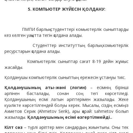
5. КОМПЬЮТЕР ЖҮЙЕСІН ҚОЛДАНУ:
ПМПИ барлық студенттері комьютерлік сыныптарды
кез келген уақытта тегін қолдана алады.
Студенттер институттың барлық комьютерлік
ресурстарын қолдана алады.
Компьютерлік сыныптар сағат 8-19 дейін жұмыс
жасайды.
Қолданушы компьютерлік сыныптың ережесін ұстануы тиіс.
Қолданушының аты-жөні (логин)
– есімнің бірінші
әрпінен басталады, сонан соң тегі көрсетіледі.
Қолданушының есімі латын әріптерімен жазылады. Жеке
куәлікте көрсетілгендей болуы керек. Мысалы, сіздің есіміңіз
Ахметов Серик (Ahmetov Serik), ары қарай: sahmetov болып
жазылады.
Қолданушының есімі өзгертілмейді..
Кілт сөз
– түрлі әріптер мен сандардың жиынтығы. Оны тек