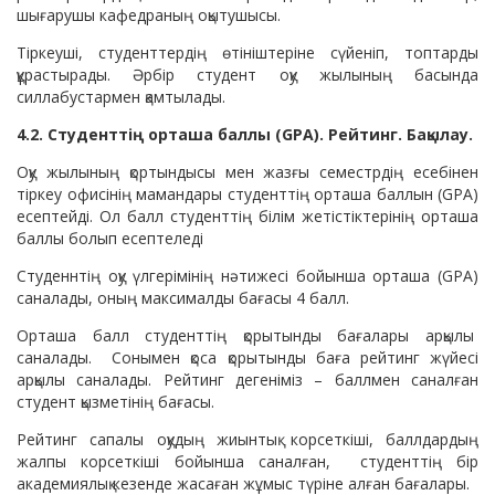
шығарушы кафедраның оқытушысы.
Тіркеуші, студенттердің өтініштеріне сүйеніп, топтарды
құрастырады. Әрбір студент оқу жылының басында
силлабустармен қамтылады.
4.2. Студенттің орташа баллы (GPA). Рейтинг. Бақылау.
Оқу жылының қортындысы мен жазғы семестрдің есебінен
тіркеу офисінің мамандары студенттің орташа баллын (GPA)
есептейді. Ол балл студенттің білім жетістіктерінің орташа
баллы болып есептеледі
Студеннтің оқу үлгерімінің нәтижесі бойынша орташа (GPA)
саналады, оның максималды бағасы 4 балл.
Орташа балл студенттің қорытынды бағалары арқылы
саналады. Сонымен қоса қорытынды баға рейтинг жүйесі
арқылы саналады. Рейтинг дегеніміз – баллмен саналған
студент қызметінің бағасы.
Рейтинг сапалы оқудың жиынтық корсеткіші, баллдардың
жалпы корсеткіші бойынша саналған, студенттің бір
академиялық кезенде жасаған жұмыс түріне алған бағалары.